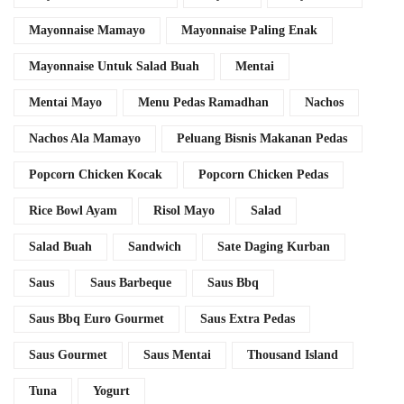
Mayonnaise Mamayo
Mayonnaise Paling Enak
Mayonnaise Untuk Salad Buah
Mentai
Mentai Mayo
Menu Pedas Ramadhan
Nachos
Nachos Ala Mamayo
Peluang Bisnis Makanan Pedas
Popcorn Chicken Kocak
Popcorn Chicken Pedas
Rice Bowl Ayam
Risol Mayo
Salad
Salad Buah
Sandwich
Sate Daging Kurban
Saus
Saus Barbeque
Saus Bbq
Saus Bbq Euro Gourmet
Saus Extra Pedas
Saus Gourmet
Saus Mentai
Thousand Island
Tuna
Yogurt