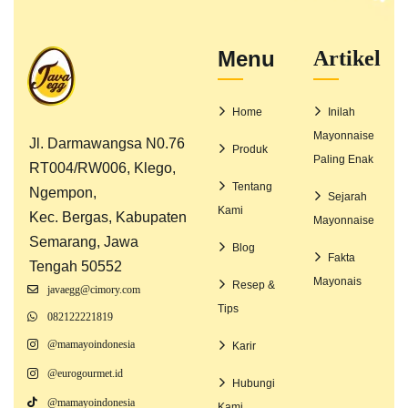
Menu
Artikel
Home
Inilah
Mayonnaise
Jl. Darmawangsa N0.76
Produk
Paling Enak
RT004/RW006, Klego,
Tentang
Ngempon,
Sejarah
Kami
Kec. Bergas, Kabupaten
Mayonnaise
Semarang, Jawa
Blog
Fakta
Tengah 50552
Mayonais
Resep &
javaegg@cimory.com
Tips
082122221819
@mamayoindonesia
Karir
@eurogourmet.id
Hubungi
@mamayoindonesia
Kami