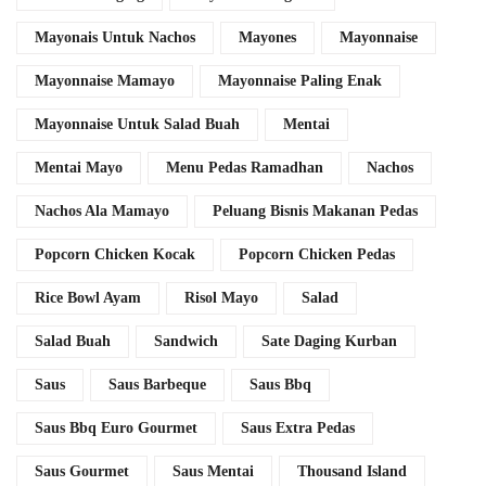
Mayonais Untuk Nachos
Mayones
Mayonnaise
Mayonnaise Mamayo
Mayonnaise Paling Enak
Mayonnaise Untuk Salad Buah
Mentai
Mentai Mayo
Menu Pedas Ramadhan
Nachos
Nachos Ala Mamayo
Peluang Bisnis Makanan Pedas
Popcorn Chicken Kocak
Popcorn Chicken Pedas
Rice Bowl Ayam
Risol Mayo
Salad
Salad Buah
Sandwich
Sate Daging Kurban
Saus
Saus Barbeque
Saus Bbq
Saus Bbq Euro Gourmet
Saus Extra Pedas
Saus Gourmet
Saus Mentai
Thousand Island