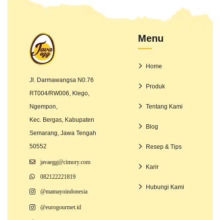
Menu
Home
Jl. Darmawangsa N0.76
Produk
RT004/RW006, Klego,
Ngempon,
Tentang Kami
Kec. Bergas, Kabupaten
Blog
Semarang, Jawa Tengah
50552
Resep & Tips
javaegg@cimory.com
Karir
082122221819
Hubungi Kami
@mamayoindonesia
@eurogourmet.id