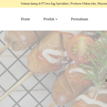
Selamat datang di PT.Java Egg Specialities | Produsen Olahan telur, Mayonn
Home
Produk
Perusahaan
M