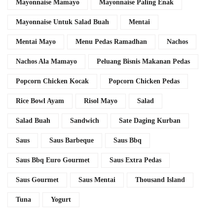
Mayonnaise Mamayo
Mayonnaise Paling Enak
Mayonnaise Untuk Salad Buah
Mentai
Mentai Mayo
Menu Pedas Ramadhan
Nachos
Nachos Ala Mamayo
Peluang Bisnis Makanan Pedas
Popcorn Chicken Kocak
Popcorn Chicken Pedas
Rice Bowl Ayam
Risol Mayo
Salad
Salad Buah
Sandwich
Sate Daging Kurban
Saus
Saus Barbeque
Saus Bbq
Saus Bbq Euro Gourmet
Saus Extra Pedas
Saus Gourmet
Saus Mentai
Thousand Island
Tuna
Yogurt