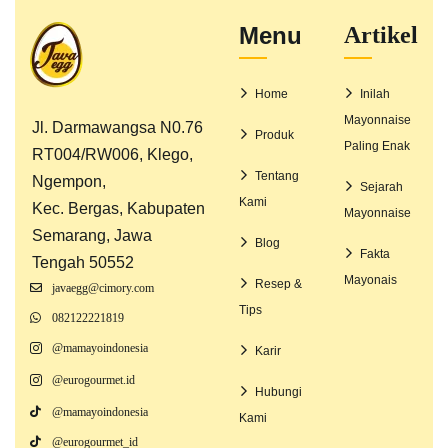
Menu
Artikel
Home
Inilah
Mayonnaise
Jl. Darmawangsa N0.76
Produk
Paling Enak
RT004/RW006, Klego,
Tentang
Ngempon,
Sejarah
Kami
Kec. Bergas, Kabupaten
Mayonnaise
Semarang, Jawa
Blog
Fakta
Tengah 50552
Mayonais
Resep &
javaegg@cimory.com
Tips
082122221819
@mamayoindonesia
Karir
@eurogourmet.id
Hubungi
@mamayoindonesia
Kami
@eurogourmet_id