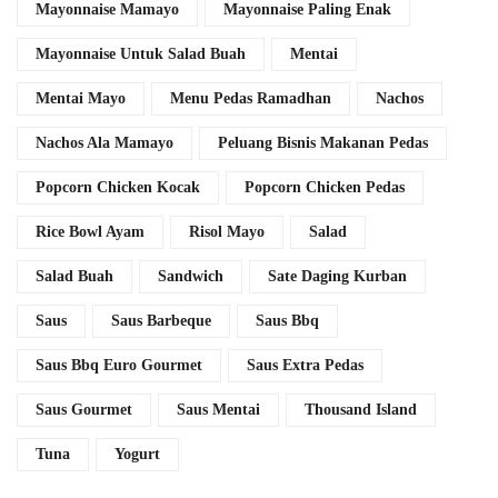
Mayonnaise Mamayo
Mayonnaise Paling Enak
Mayonnaise Untuk Salad Buah
Mentai
Mentai Mayo
Menu Pedas Ramadhan
Nachos
Nachos Ala Mamayo
Peluang Bisnis Makanan Pedas
Popcorn Chicken Kocak
Popcorn Chicken Pedas
Rice Bowl Ayam
Risol Mayo
Salad
Salad Buah
Sandwich
Sate Daging Kurban
Saus
Saus Barbeque
Saus Bbq
Saus Bbq Euro Gourmet
Saus Extra Pedas
Saus Gourmet
Saus Mentai
Thousand Island
Tuna
Yogurt