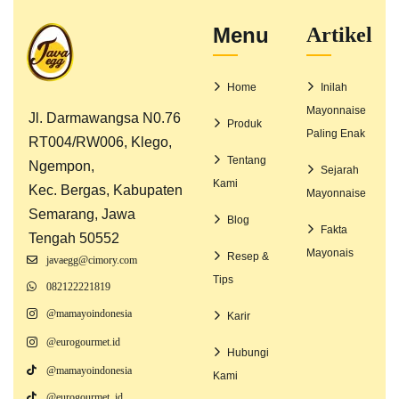
Menu
Artikel
Home
Inilah
Mayonnaise
Jl. Darmawangsa N0.76
Produk
Paling Enak
RT004/RW006, Klego,
Tentang
Ngempon,
Sejarah
Kami
Kec. Bergas, Kabupaten
Mayonnaise
Semarang, Jawa
Blog
Fakta
Tengah 50552
Mayonais
Resep &
javaegg@cimory.com
Tips
082122221819
@mamayoindonesia
Karir
@eurogourmet.id
Hubungi
@mamayoindonesia
Kami
@eurogourmet_id