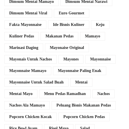
Dimsum Mentai Mamayo
Dimsum Mentai Narawi
Dimsum Mentai Viral
Euro Gourmet
Fakta Mayonnaise
Ide Bisnis Kuliner
Keju
Kuliner Pedas
Makanan Pedas
Mamayo
Marinasi Daging
Mayonaise Original
Mayonais Untuk Nachos
Mayones
Mayonnaise
Mayonnaise Mamayo
Mayonnaise Paling Enak
Mayonnaise Untuk Salad Buah
Mentai
Mentai Mayo
Menu Pedas Ramadhan
Nachos
Nachos Ala Mamayo
Peluang Bisnis Makanan Pedas
Popcorn Chicken Kocak
Popcorn Chicken Pedas
Rice Bowl Ayam
Risol Mayo
Salad