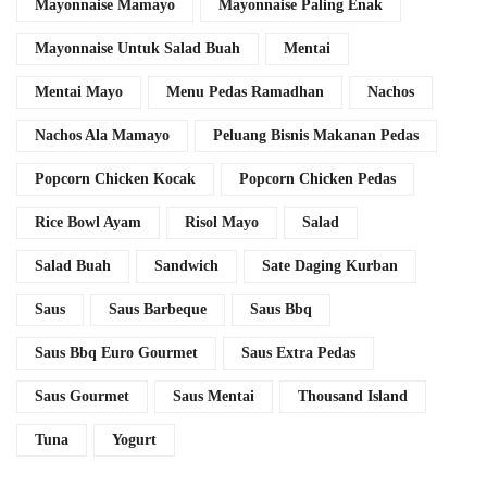
Mayonnaise Mamayo
Mayonnaise Paling Enak
Mayonnaise Untuk Salad Buah
Mentai
Mentai Mayo
Menu Pedas Ramadhan
Nachos
Nachos Ala Mamayo
Peluang Bisnis Makanan Pedas
Popcorn Chicken Kocak
Popcorn Chicken Pedas
Rice Bowl Ayam
Risol Mayo
Salad
Salad Buah
Sandwich
Sate Daging Kurban
Saus
Saus Barbeque
Saus Bbq
Saus Bbq Euro Gourmet
Saus Extra Pedas
Saus Gourmet
Saus Mentai
Thousand Island
Tuna
Yogurt