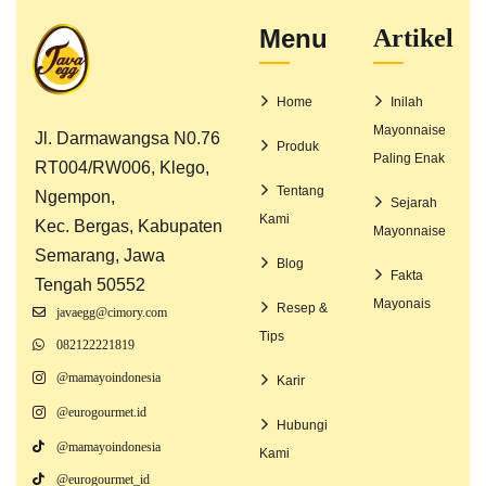
Menu
Artikel
Home
Inilah
Mayonnaise
Jl. Darmawangsa N0.76
Produk
Paling Enak
RT004/RW006, Klego,
Tentang
Ngempon,
Sejarah
Kami
Kec. Bergas, Kabupaten
Mayonnaise
Semarang, Jawa
Blog
Fakta
Tengah 50552
Mayonais
Resep &
javaegg@cimory.com
Tips
082122221819
@mamayoindonesia
Karir
@eurogourmet.id
Hubungi
@mamayoindonesia
Kami
@eurogourmet_id