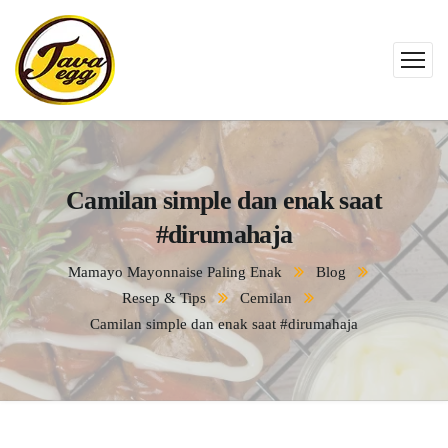
Camilan simple dan enak saat
#dirumahaja
Mamayo Mayonnaise Paling Enak
Blog
Resep & Tips
Cemilan
Camilan simple dan enak saat #dirumahaja