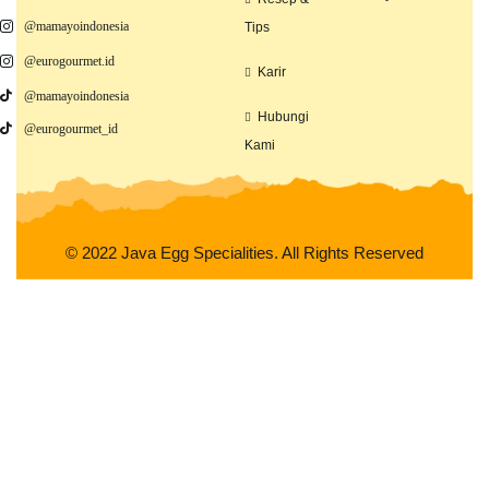
@mamayoindonesia
Tips
@eurogourmet.id
Karir
@mamayoindonesia
Hubungi
@eurogourmet_id
Kami
© 2022 Java Egg Specialities. All Rights Reserved