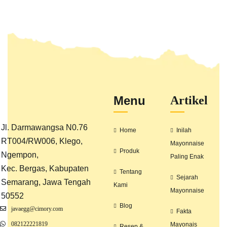
Menu
Artikel
Jl. Darmawangsa N0.76
Home
Inilah
RT004/RW006, Klego,
Mayonnaise
Produk
Ngempon,
Paling Enak
Kec. Bergas, Kabupaten
Tentang
Sejarah
Semarang, Jawa Tengah
Kami
Mayonnaise
50552
Blog
javaegg@cimory.com
Fakta
082122221819
Mayonais
Resep &